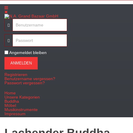
Angemeldet bleiben
ANMELDEN
Registrieren
Benutzername vergessen?
Passwort vergessen?
Home
Unsere Kategorien
Buddha
Möbel
Musikinstrumente
Impressum
Lachender Buddha