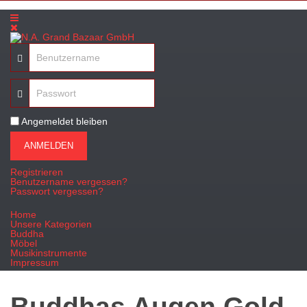
Angemeldet bleiben
ANMELDEN
Registrieren
Benutzername vergessen?
Passwort vergessen?
Home
Unsere Kategorien
Buddha
Möbel
Musikinstrumente
Impressum
Buddhas Augen Gold