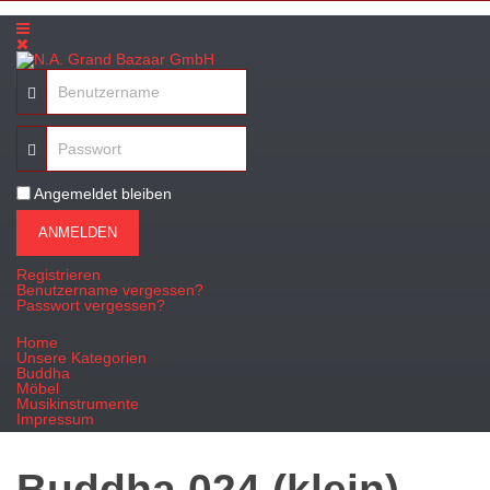
Angemeldet bleiben
ANMELDEN
Registrieren
Benutzername vergessen?
Passwort vergessen?
Home
Unsere Kategorien
Buddha
Möbel
Musikinstrumente
Impressum
Buddha 024 (klein)