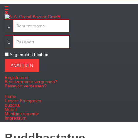
Angemeldet bleiben
ANMELDEN
Registrieren
Benutzername vergessen?
Passwort vergessen?
Home
Unsere Kategorien
Buddha
Möbel
Musikinstrumente
Impressum
Buddhastatue