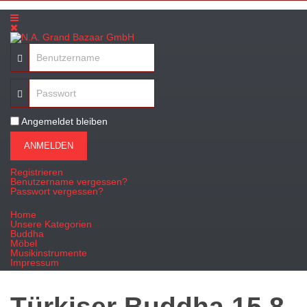
Angemeldet bleiben
ANMELDEN
Registrieren
Benutzername vergessen?
Passwort vergessen?
Home
Unsere Kategorien
Buddha
Möbel
Musikinstrumente
Impressum
Türkiser Buddha 15.8