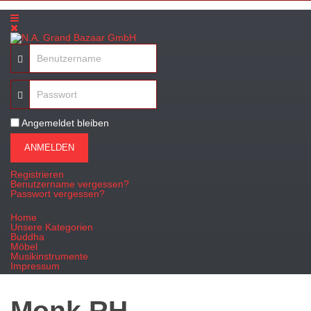
Angemeldet bleiben
ANMELDEN
Registrieren
Benutzername vergessen?
Passwort vergessen?
Home
Unsere Kategorien
Buddha
Möbel
Musikinstrumente
Impressum
Monk RH