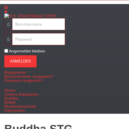
Angemeldet bleiben
ANMELDEN
Registrieren
Benutzername vergessen?
Passwort vergessen?
Home
Unsere Kategorien
Buddha
Möbel
Musikinstrumente
Impressum
Buddha STG